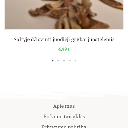
Šaltyje džiovinti juodieji grybai juostelėmis
4,99
€
Apie mus
Pirkimo taisyklės
Privatumo politika