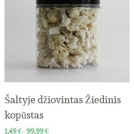
Šaltyje džiovintas Žiedinis
kopūstas
1,49
€
99,99
€
–