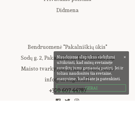
Didmena
Bendruomenė "Pakalniškių ūkis"
Sodų g. 2, Pakalniškiai, Radviliškio raj.
Naudojame slapukus siekdami
×
užtikrinti, kad mūsų svetainėje
Maisto tvarkytojo numeris 710001055
suteiktų jums geriausią patirtį. Jei ir
toliau naudositės šia svetaine,
info@uzauginta.lt
manysime, kad esate ja patenkinti.
GERAI
+370 607 44787
© 2022 Visos teisės saugomos. Bendruomenė Pakalniškių