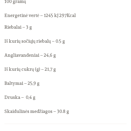
100 gramų
Energetinė vertė – 1245 kJ 297Kcal
Riebalai – 3 g
Iš kurių sočiųjų riebalų – 0.5 g
Angliavandeniai – 24,6 g
Iš kurių cukrų (g) – 21,7 g
Baltymai – 25,9 g
Druska – 0,4 g
Skaidulinės medžiagos – 30.8 g