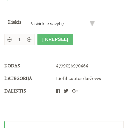
Kiekis
Į KREPŠELĮ
Šaltyje
džiovintas
Žiedinis
kopūstas
quantity
KODAS
4779056970464
KATEGORIJA
Liofilizuotos daržovės
DALINTIS