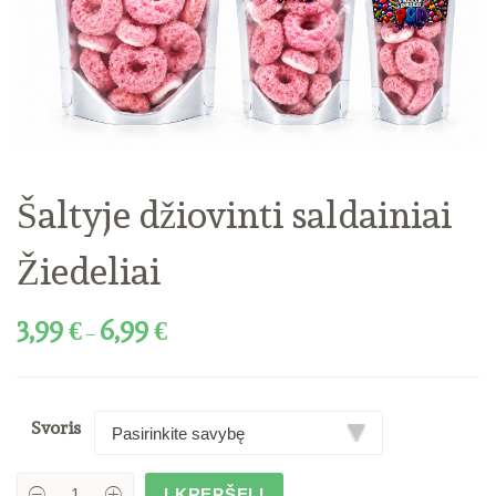
Šaltyje džiovinti saldainiai
Žiedeliai
3,99
€
6,99
€
–
Svoris
Į KREPŠELĮ