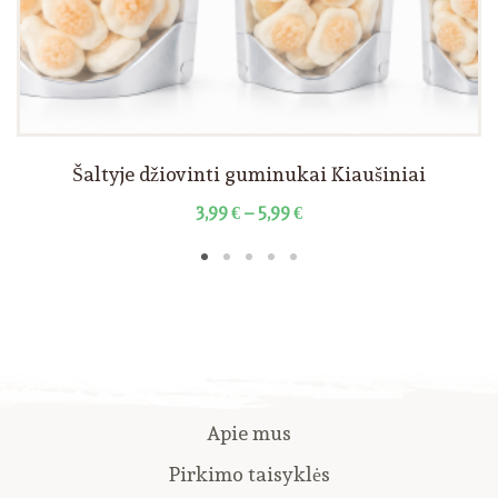
Šaltyje džiovinti guminukai Kiaušiniai
3,99
€
–
5,99
€
Apie mus
Pirkimo taisyklės