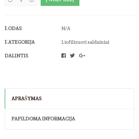
Šaltyje
džiovinti
saldainiai
Žiedeliai
quantity
KODAS
N/A
KATEGORIJA
Liofilizuoti saldainiai
DALINTIS
APRAŠYMAS
PAPILDOMA INFORMACIJA