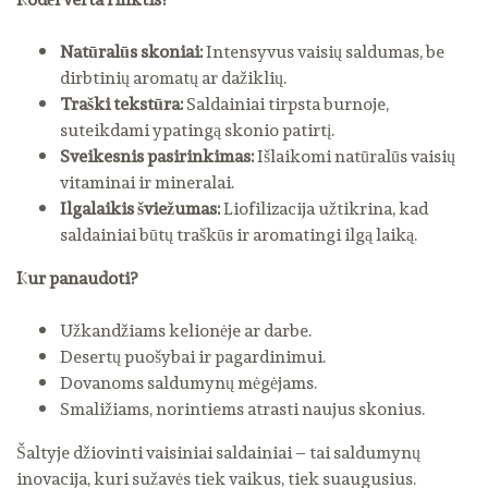
Natūralūs skoniai:
Intensyvus vaisių saldumas, be
dirbtinių aromatų ar dažiklių.
Traški tekstūra:
Saldainiai tirpsta burnoje,
suteikdami ypatingą skonio patirtį.
Sveikesnis pasirinkimas:
Išlaikomi natūralūs vaisių
vitaminai ir mineralai.
Ilgalaikis šviežumas:
Liofilizacija užtikrina, kad
saldainiai būtų traškūs ir aromatingi ilgą laiką.
Kur panaudoti?
Užkandžiams kelionėje ar darbe.
Desertų puošybai ir pagardinimui.
Dovanoms saldumynų mėgėjams.
Smaližiams, norintiems atrasti naujus skonius.
Šaltyje džiovinti vaisiniai saldainiai – tai saldumynų
inovacija, kuri sužavės tiek vaikus, tiek suaugusius.