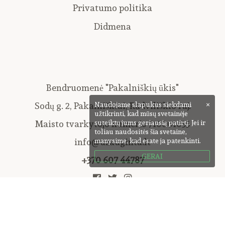
Privatumo politika
Didmena
Bendruomenė "Pakalniškių ūkis"
Sodų g. 2, Pakalniškiai, Radviliškio raj.
Naudojame slapukus siekdami
×
užtikrinti, kad mūsų svetainėje
Maisto tvarkytojo numeris 710001055
suteiktų jums geriausią patirtį. Jei ir
toliau naudositės šia svetaine,
info@uzauginta.lt
manysime, kad esate ja patenkinti.
GERAI
+370 607 44787