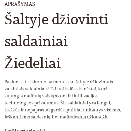
APRAŠYMAS
Šaltyje džiovinti
saldainiai
Žiedeliai
Pasinerkite į skonio harmoniją su šaltyje džiovintais
vaisiniais saldainiais! Tai unikalūs skanėstai, kurie
sujungia natūralų vaisių skonį ir liofilizacijos
technologijos privalumus. Šie saldainiai yra lengvi,
traškūs ir nepaprastai gardūs, puikiai tinkantys visiems,
ieškantiems saldesnių, bet natūralesnių užkandžių.
Kodėl verta rinktis?