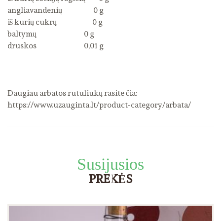
angliavandenių 0 g
iš kurių cukrų 0 g
baltymų 0 g
druskos 0,01 g
Daugiau arbatos rutuliukų rasite čia:
https://www.uzauginta.lt/product-category/arbata/
Susijusios
PREKĖS