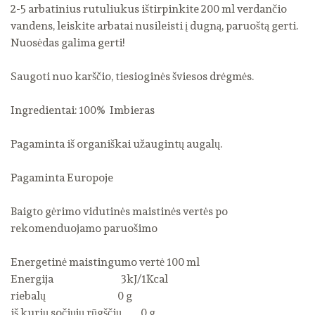
2-5 arbatinius rutuliukus ištirpinkite 200 ml verdančio
vandens, leiskite arbatai nusileisti į dugną, paruoštą gerti.
Nuosėdas galima gerti!
Saugoti nuo karščio, tiesioginės šviesos drėgmės.
Ingredientai: 100% Imbieras
Pagaminta iš organiškai užaugintų augalų.
Pagaminta Europoje
Baigto gėrimo vidutinės maistinės vertės po
rekomenduojamo paruošimo
Energetinė maistingumo vertė 100 ml
Energija 3kJ/1Kcal
riebalų 0 g
iš kurių sočiųjų rūgščių 0 g