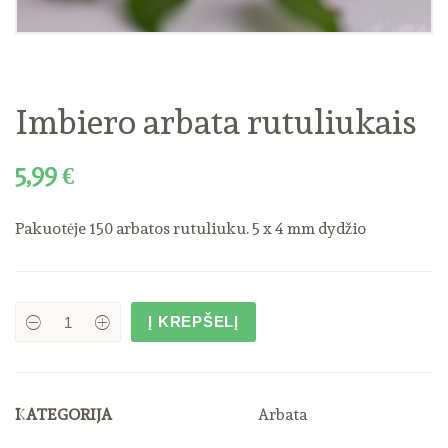
Imbiero arbata rutuliukais
5,99
€
Pakuotėje 150 arbatos rutuliuku. 5 x 4 mm dydžio
Į KREPŠELĮ
Imbiero
arbata
rutuliukais
quantity
KATEGORIJA
Arbata