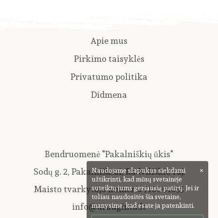
Apie mus
Pirkimo taisyklės
Privatumo politika
Didmena
Bendruomenė "Pakalniškių ūkis"
Sodų g. 2, Pakalniškiai, Radviliškio raj.
Naudojame slapukus siekdami
×
užtikrinti, kad mūsų svetainėje
Maisto tvarkytojo numeris 710001055
suteiktų jums geriausią patirtį. Jei ir
toliau naudositės šia svetaine,
info@uzauginta.lt
manysime, kad esate ja patenkinti.