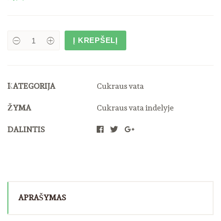
Į KREPŠELĮ
Cukraus
vata
Burbulinės
gumos
skonio
quantity
KATEGORIJA
Cukraus vata
ŽYMA
Cukraus vata indelyje
DALINTIS
APRAŠYMAS