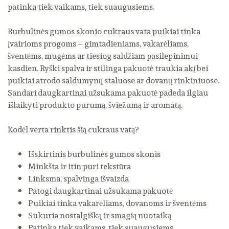
patinka tiek vaikams, tiek suaugusiems.
Burbulinės gumos skonio cukraus vata puikiai tinka
įvairioms progoms – gimtadieniams, vakarėliams,
šventėms, mugėms ar tiesiog saldžiam pasilepinimui
kasdien. Ryški spalva ir stilinga pakuotė traukia akį bei
puikiai atrodo saldumynų staluose ar dovanų rinkiniuose.
Sandari daugkartinai užsukama pakuotė padeda ilgiau
išlaikyti produkto purumą, šviežumą ir aromatą.
Kodėl verta rinktis šią cukraus vatą?
Išskirtinis burbulinės gumos skonis
Minkšta ir itin puri tekstūra
Linksma, spalvinga išvaizda
Patogi daugkartinai užsukama pakuotė
Puikiai tinka vakarėliams, dovanoms ir šventėms
Sukuria nostalgišką ir smagią nuotaiką
Patinka tiek vaikams, tiek suaugusiems