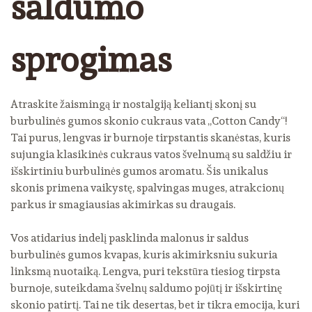
saldumo
sprogimas
Atraskite žaismingą ir nostalgiją keliantį skonį su
burbulinės gumos skonio cukraus vata „Cotton Candy“!
Tai purus, lengvas ir burnoje tirpstantis skanėstas, kuris
sujungia klasikinės cukraus vatos švelnumą su saldžiu ir
išskirtiniu burbulinės gumos aromatu. Šis unikalus
skonis primena vaikystę, spalvingas muges, atrakcionų
parkus ir smagiausias akimirkas su draugais.
Vos atidarius indelį pasklinda malonus ir saldus
burbulinės gumos kvapas, kuris akimirksniu sukuria
linksmą nuotaiką. Lengva, puri tekstūra tiesiog tirpsta
burnoje, suteikdama švelnų saldumo pojūtį ir išskirtinę
skonio patirtį. Tai ne tik desertas, bet ir tikra emocija, kuri