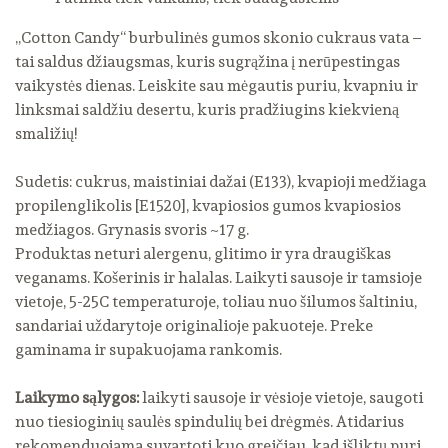
„Cotton Candy“ burbulinės gumos skonio cukraus vata –
tai saldus džiaugsmas, kuris sugrąžina į nerūpestingas
vaikystės dienas. Leiskite sau mėgautis puriu, kvapniu ir
linksmai saldžiu desertu, kuris pradžiugins kiekvieną
smaližių!
Sudetis: cukrus, maistiniai dažai (E133), kvapioji medžiaga
propilenglikolis [E1520], kvapiosios gumos kvapiosios
medžiagos. Grynasis svoris ~17 g.
Produktas neturi alergenu, glitimo ir yra draugiškas
veganams. Košerinis ir halalas. Laikyti sausoje ir tamsioje
vietoje, 5-25C temperaturoje, toliau nuo šilumos šaltiniu,
sandariai uždarytoje originalioje pakuoteje. Preke
gaminama ir supakuojama rankomis.
Laikymo sąlygos:
laikyti sausoje ir vėsioje vietoje, saugoti
nuo tiesioginių saulės spindulių bei drėgmės. Atidarius
rekomenduojama suvartoti kuo greičiau, kad išliktų puri