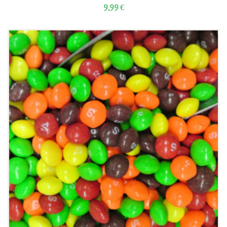
9,99
€